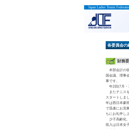
Japan Ladies Tennis Federati
各委員会の
財務
本部会計の収
国会議、理事
事です。
年2回(7月・
またテニスを通
スタートしまし
年は西日本豪
で迅速にお見
ちにお礼申し
少子高齢化、
収入は日本女