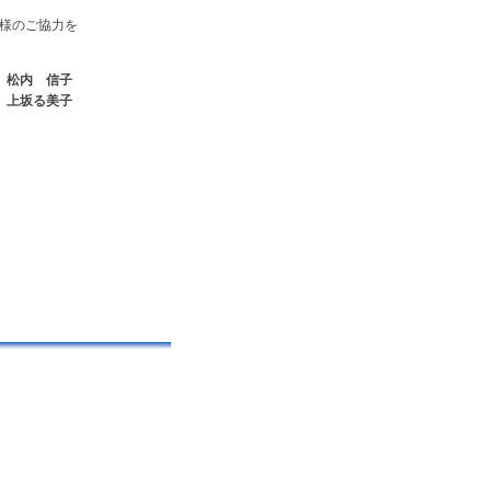
様のご協力を
長
松内 信子
員
上坂る美子