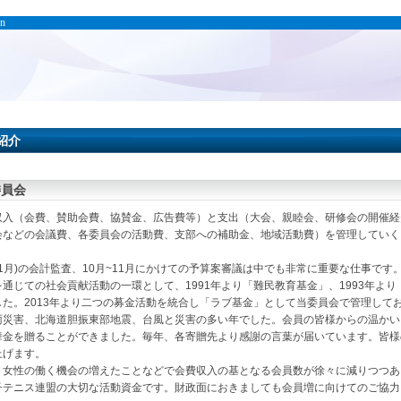
on
紹介
委員会
入（会費、賛助会費、協賛金、広告費等）と支出（大会、親睦会、研修会の開催経
会などの会議費、各委員会の活動費、支部への補助金、地域活動費）を管理していく
1月)の会計監査、10月~11月にかけての予算案審議は中でも非常に重要な仕事です
じての社会貢献活動の一環として、1991年より「難民教育基金」、1993年より「
た。2013年より二つの募金活動を統合し「ラブ基金」として当委員会で管理してお
雨災害、北海道胆振東部地震、台風と災害の多い年でした。会員の皆様からの温かい
舞金を贈ることができました。毎年、各寄贈先より感謝の言葉が届いています。皆様
上げます。
女性の働く機会の増えたことなどで会費収入の基となる会員数が徐々に減りつつあ
子テニス連盟の大切な活動資金です。財政面におきましても会員増に向けてのご協力