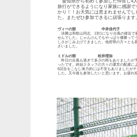
愛知県から初めて参加した仲良し4人
旅行ができるようになり家族に感謝で
かり！！お天気には恵まれませんでし
た。またぜひ参加できるに頑張ります
ヴィーの部 中井佳代子
決勝は和歌山同志、1対1になり台風の接近で
せんでした。じゃんけんでもやっぱり優勝って
しさがこみ上げてきました。他府県の方々とも
ざいました。
ミドルの部 松井理加
昨日の台風も過ぎて多少の雨もありましたが予
ったです。終始スタッフの方々の運営の配慮に
6試合をこなし体力的には不安もありましたが
した。又今後も参加したいと思います。お疲れ