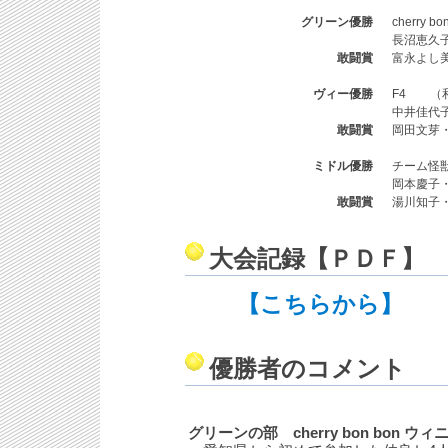
グリーン優勝
cherry b
長沼恵久
敢闘賞
富永よし
ヴィー優勝
F4 （
中井佳代
敢闘賞
岡田文芽
ミドル優勝
チーム怪
岡本慶子
敢闘賞
湯川知子
大会記録【ＰＤＦ】
【こちらから】
優勝者のコメント
グリーンの部 cherry bon bon ウ