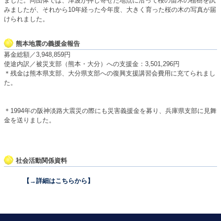
ました。同団体では、津波が押し寄せた地点に沿って桜の苗木の植樹を試
みましたが、それから10年経った今年度、大きく育った桜の木の写真が届
けられました。
熊本地震の義援金報告
募金総額／3,948,859円
使途内訳／被災支部（熊本・大分）への支援金：3,501,296円
＊残金は熊本県支部、大分県支部への復興支援講習会費用に充てられまし
た。
＊1994年の阪神淡路大震災の際にも災害義援金を募り、兵庫県支部に見舞
金を送りました。
社会活動関係資料
【→詳細はこちらから】