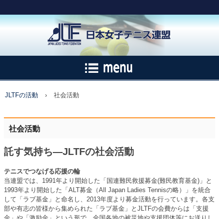
JLTFの活動
›
社会活動
社会活動
託す気持ち―JLTFの社会活動
テニスでつなげる応援の輪
当連盟では、1991年より開始した「国連難民救援募金(難民教育基金)」と
1993年より開始した「ALT募金（All Japan Ladies Tennisの略）」を統合
して「ラブ基金」と命名し、2013年度より募金活動を行っています。各支
部や有志の皆様から集められた「ラブ基金」とJLTFの会費からは「支援
金」や「激励金」という形で、全国各地の被災地や支援団体等にお送りし