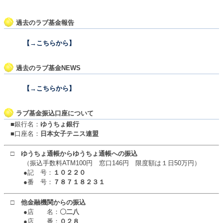
過去のラブ基金報告
【→こちらから】
過去のラブ基金NEWS
【→こちらから】
ラブ基金振込口座について
■銀行名：
ゆうちょ銀行
■口座名：
日本女子テニス連盟
□
ゆうちょ通帳からゆうちょ通帳への振込
（振込手数料ATM100円 窓口146円 限度額は１日50万円）
●記 号：
１０２２０
●番 号：
７８７１８２３１
□
他金融機関からの振込
●店 名：
〇二八
●店 番：
０２８