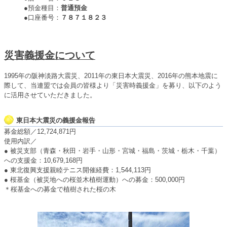
●預金種目：
普通預金
●口座番号：
７８７１８２３
災害義援金について
1995年の阪神淡路大震災、2011年の東日本大震災、2016年の熊本地震に
際して、当連盟では会員の皆様より「災害時義援金」を募り、以下のよう
に活用させていただきました。
東日本大震災の義援金報告
募金総額／12,724,871円
使用内訳／
● 被災支部（青森・秋田・岩手・山形・宮城・福島・茨城・栃木・千葉）
への支援金：10,679,168円
● 東北復興支援親睦テニス開催経費：1,544,113円
● 桜基金（被災地への桜並木植樹運動）への募金：500,000円
＊桜基金への募金で植樹された桜の木