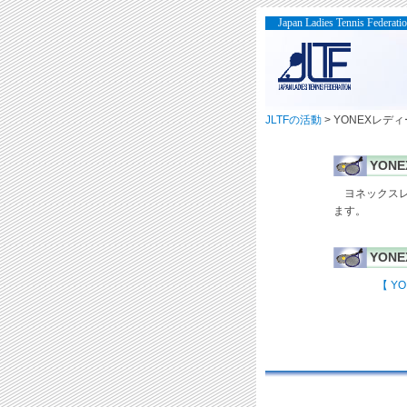
Japan Ladies Tennis Federati
JLTFの活動
> YONEXレ
YON
ヨネックスレデ
ます。
YON
【 Y