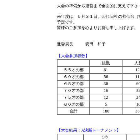
大会の準備から運営まで全面的に支えて下さ
来年度は、５月３１日、6月1日杜の都仙台
予定です。
皆様のご参加を心よりお待ち申し上げます。
競
進委員長 安田 和子
【大会参加者数】
組数
人
５５才の部
61
12
６０才の部
56
11
６５才の部
30
6
７０才の部
16
3
７５才の部
12
2
８０才の部
5
1
合計
180
36
【大会結果：A決勝トーナメント】
1位