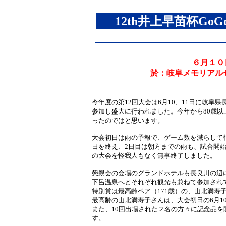
12th井上早苗杯Go
６月１
於：岐阜メモリアル
今年度の第12回大会は6月10、11日に岐阜
参加し盛大に行われました。今年から80歳以
ったのではと思います。
大会初日は雨の予報で、ゲーム数を減らして
日を終え、2日目は朝方までの雨も、試合開
の大会を怪我人もなく無事終了しました。
懇親会の会場のグランドホテルも長良川の辺
下呂温泉へとそれぞれ観光も兼ねて参加され
特別賞は最高齢ペア（171歳）の、山北満寿
最高齢の山北満寿子さんは、大会初日の6月1
また、10回出場された２名の方々に記念品を
す。