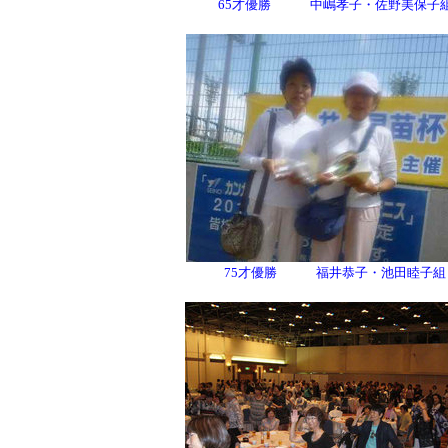
65才優勝 中嶋孝子・佐野美保子
75才優勝 福井恭子・池田睦子組