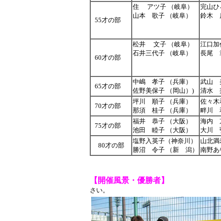
住 アツ子 （岐阜）
完山ひ
山本 歌子 （岐阜）
鈴木 
55才の部
松井 文子 （岐阜）
江口加
石井三代子 （岐阜）
長尾 
60才の部
中嶋 孝子 （兵庫）
武山 
65才の部
佐野美保子 （岡山）)
清水 
坪川 順子 （兵庫）
佐々木
70才の部
那須 桂子 （兵庫）
畔川 
福井 恭子 （大阪）
海内 
75才の部
池田 睦子 （大阪）
大川 
塩野入英子（神奈川）
山北満
80才の部
勝沼 令子 （新 潟）
南野あ
【開催風景・優勝者】
※
さい。