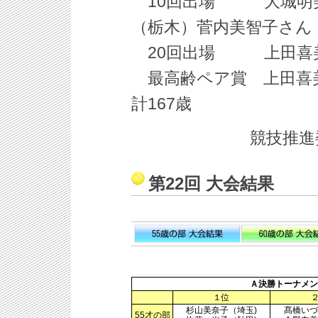
10回出場 大城明美
（栃木）菅内美智子さん
20回出場 上田喜美
最高齢ペア賞 上田喜
計167歳
競技推
第22回 大会結果
Ａ決勝トーナメン
１位
杉山美奈子（埼玉)
髙橋いづ
55才の部