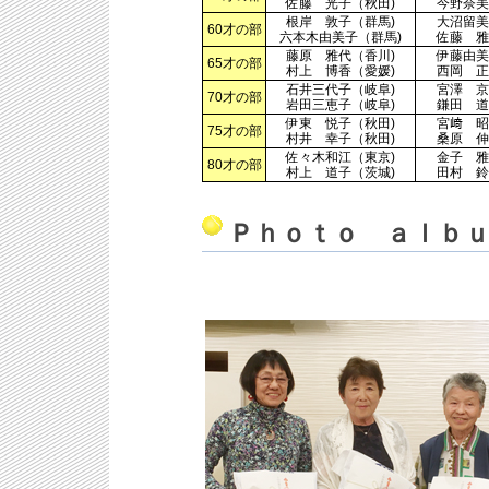
佐藤 光子（秋田)
今野奈美
根岸 敦子（群馬)
大沼留美
60才の部
六本木由美子（群馬)
佐藤 雅
藤原 雅代（香川)
伊藤由美
65才の部
村上 博香（愛媛)
西岡 正
石井三代子（岐阜)
宮澤 京
70才の部
岩田三恵子（岐阜)
鎌田 道
伊東 悦子（秋田)
宮﨑 昭
75才の部
村井 幸子（秋田)
桑原 伸
佐々木和江（東京)
金子 雅
80才の部
村上 道子（茨城)
田村 鈴
Ｐｈｏｔｏ ａｌｂ