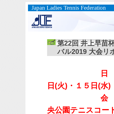
Japan Ladies Tennis Federation
第22回 井上早
バル2019 大会リ
日 程：２
日(火)・１５日(水)
会 場：秋
央公園テニスコー