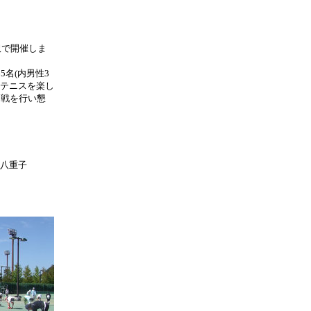
沢で開催しま
名(内男性3
りテニスを楽し
白戦を行い懇
武正八重子