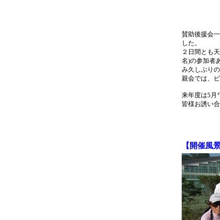
賛助後援会一
した。
２日間とも天
名)の参加者
み久しぶりの
親会では、ビ
来年度は5月
皆様お誘い合
【開催風