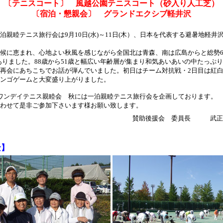
〔テニスコート〕 風越公園テニスコート（砂入り人工芝）
〔宿泊・懇親会〕 グランドエクシブ軽井沢
泊親睦テニス旅行会は9月10日(水)～11日(木）、日本を代表する避暑地軽井
候に恵まれ、心地よい秋風を感じながら全国北は青森、南は広島からと総勢65
ありました。88歳から51歳と幅広い年齢層が集まり和気あいあいの中たっぷ
再会にあちこちでお話が弾んでいました。初日はチーム対抗戦・2日目は紅
ンゴゲームと大変盛り上がりました。
ワンデイテニス親睦会 秋には一泊親睦テニス旅行会を企画しております。
わせて是非ご参加下さいます様お願い致します。
賛助後援会 委員長 
景】