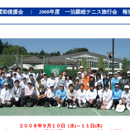
賛助後援会 ： 2008年度 一泊親睦テニス旅行会 報
２００８年９月１０日（水)～１１日(木)