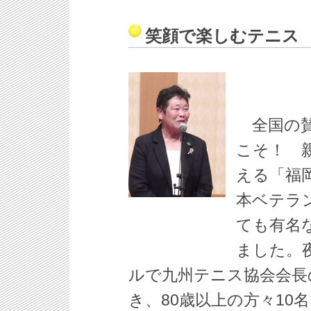
笑顔で楽しむテニス
全国の賛
こそ！ 
える「福
本ベテラ
ても有名
ました。
ルで九州テニス協会会長
き、80歳以上の方々10