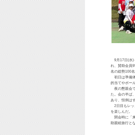
9月17日(水
れ、賛助会員
名の総勢100
初日は準備体
的当てやボー
夜の懇親会で
た。会の半ば
あり、恒例は
2日目もレッ
を楽しんだ。
閉会時に「来
助親睦旅行と