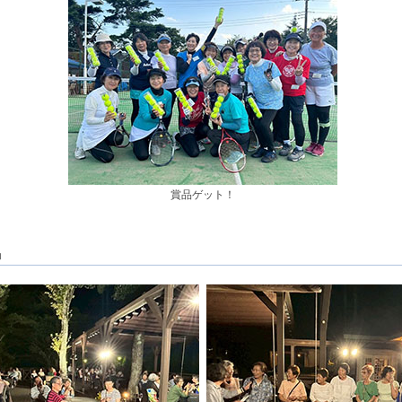
賞品ゲット！
」