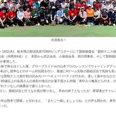
全員集合！
)～18日(木)、栃木県の那須高原TOWAピュアコテージにて賛助後援会「親睦テニス
95名（内男性6名）と、本部から武正会長、小泉副会長、岡川理事長、そして賛助後
名が参加した。
操で体をほぐした後、グローブライド㈱の山本プロのレッスンでウォーミングアッ
ル転がし競争などのチーム対抗戦を行い、最後に4ゲーム先取の親睦試合で気持ち良
は賛助テニス旅行初の試みのバーベキューパーティが行われ、楽しく賑やかなひと
、80歳以上の会員さんの表彰や地元のお菓子屋さん特製「寿印入り亀形どらやき」
ずれクジなしの抽選会で盛り上がった。
スン、親睦試合と行うなか雨が降り出し、早めの終了となったが、希望者がチャレ
年は熊本で開催」と伝わると、「またご一緒しましょうね」との声も聞かれ、来年
なった。