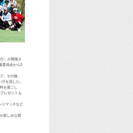
旅行」が開催さ
援委員会から2
プ。その後、
い汗を流した。
時を過ごし
のプレゼントも
ンジマッチなど
が楽しみな賛