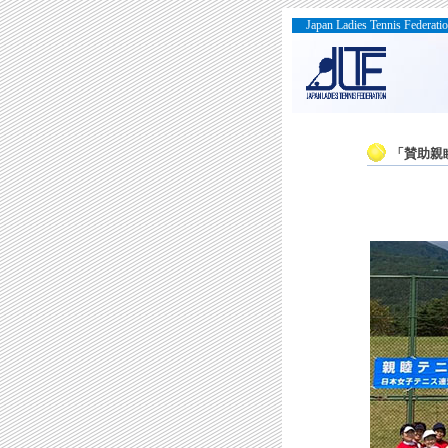
Japan Ladies Tennis Federati
「賛助親