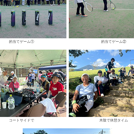
的当てゲーム①
的当てゲーム②
コートサイドで
木陰で休憩タイム