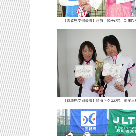
【青森県支部優勝】蒔苗 悦子(左)、新川以
【群馬県支部優勝】鳥海キクエ(左)、長尾三