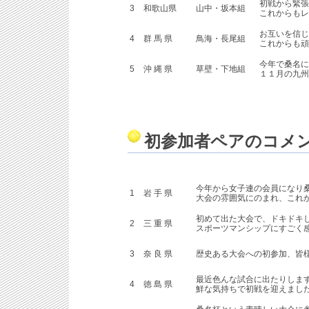
初戦から緊張
3
和歌山県
山中・坂本組
これからもレ
お互いを信じ
4
群 馬 県
鳥海・長尾組
これからも頑
今年で桑名に
5
沖 縄 県
草壁・下地組
１１月の九州
初参加者ペアのコメ
今年から女子連の会員になり
1
岩 手 県
大会の雰囲気にのまれ、これ
初めて出た大会で、ドキドキ
2
三 重 県
スポーツマンシップにすごく
3
奈 良 県
歴史ある大会への初参加、皆
最近色んな試合に出たりしま
4
徳 島 県
鮮な気持ちで初戦を迎えまし