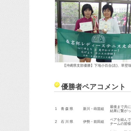
【沖縄県支部優勝】下地小百合(左)、草壁
優勝者ペアコメント
最後まで共に
1
青 森 県
新川・蒔苗組
結果に繋がっ
ペアを組んで
2
石 川 県
伊勢・前田組
チームの皆様