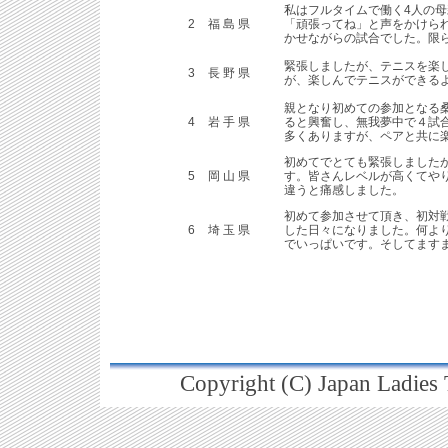
私はフルタイムで働く4人の
2
福 島 県
「頑張ってね」と声をかけら
かせながらの試合でした。限
緊張しましたが、テニスを楽
3
長 野 県
が、楽しんでテニスができる
親となり初めての参加となる
4
岩 手 県
ると興奮し、無我夢中で４試
多くありますが、ペアと共に
初めてでとても緊張しました
5
岡 山 県
す。皆さんレベルが高くてや
違うと痛感しました。
初めて参加させて頂き、初対
6
埼 玉 県
した日々になりました。何よ
でいっぱいです。そしてますま
Copyright (C) Japan Ladies T