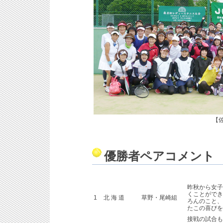
【
優勝者ペアコメント
昨秋から女子
くことができ
1
北 海 道
草野・尾崎組
ろんのこと、
たこの喜びを
接戦の試合も