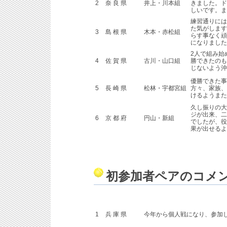
2
奈 良 県
井上・川本組
きました。ド
しいです。ま
練習通りには
た気がします
3
島 根 県
木本・赤松組
らす事なく頑
になりました
2人で組み始
4
佐 賀 県
古川・山口組
勝できたのも
じないよう沖
優勝できた事
5
長 崎 県
松林・宇都宮組
方々、家族、
けるようまた
久し振りの大
ジが出来、二
6
京 都 府
円山・新組
でしたが、役
果が出せるよ
初参加者ペアのコメ
1
兵 庫 県
今年から個人戦になり、参加