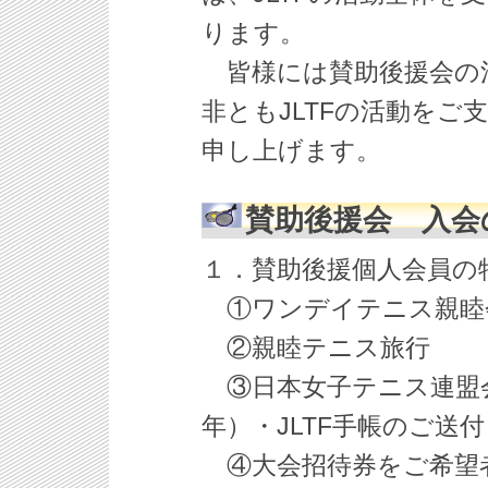
ります。
皆様には賛助後援会の
非ともJLTFの活動を
申し上げます。
賛助後援会 入会
１．賛助後援個人会員の
①ワンデイテニス親睦
②親睦テニス旅行
③日本女子テニス連盟
年）・JLTF手帳のご送付
④大会招待券をご希望