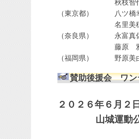
秋枝智代利（東
（東京都） 八ツ橋幸
名里美穂子（岐
（奈良県） 永富真佐
藤原 雅代（香
（福岡県） 野原美由
賛助後援会 ワン
２０２６年６月２日
山城運動