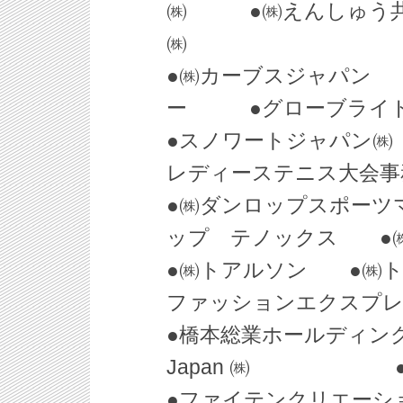
㈱ ●㈱えんしゅう
㈱
●㈱カーブスジャパ
ー ●グローブライ
●スノワートジャパ
レディーステニス大
●㈱ダンロップスポー
ップ テノックス ●
●㈱トアルソン ●㈱
ファッションエクスプ
●橋本総業ホールディン
Japan ㈱ ●PINK
●ファイテンクリエー