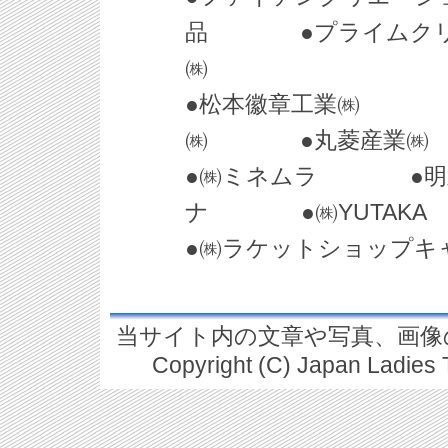
品 ●プライムクリエ
㈱
●松本徽章工業㈱ ●
㈱ ●丸菱産業㈱
●㈱ミネムラ ●明
ナ ●㈱YUTAK
●㈱ラケットショップ
当サイト内の文章や写真、画像
Copyright (C) Japan Ladies T