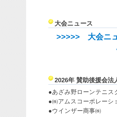
大会ニュース
>>>>> 大会
2026年 賛助後援会
●あざみ野ローンテ
●㈱アムスコーポレー
●ウインザー商事㈱ ●