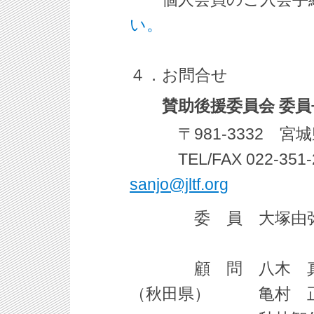
い。
４．お問合せ
賛助後援委員会 委
〒981-3332 宮城県
TEL/FAX 022-3
sanjo@jltf.org
委 員 大塚由弥
顧 問 八木 真
（秋田県） 亀村 正